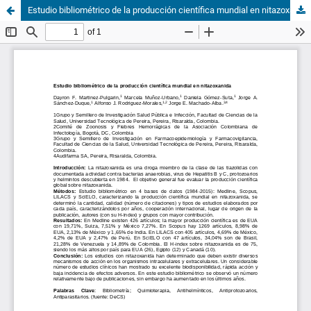
Estudio bibliométrico de la producción científica mundial en nitazoxanida