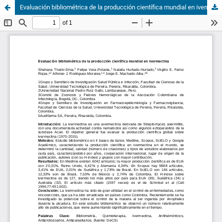
Evaluación bibliométrica de la producción científica mundial en ivermectina