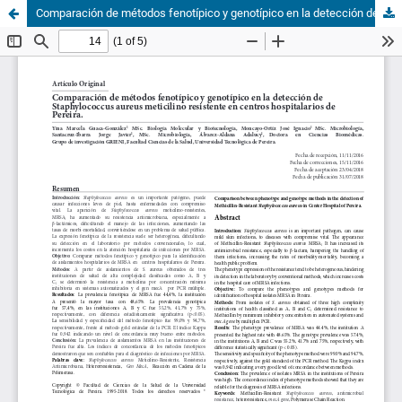
Comparación de métodos fenotípico y genotípico en la detección de Staphylococcus aureus meticilino resistente en centros hospitalarios de Pereira.