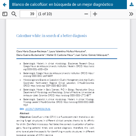
Blanco de calcoflúor: en búsqueda de un mejor diagnóstico