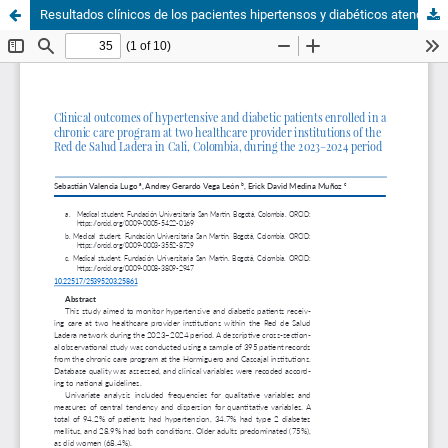
Resultados clínicos de los pacientes hipertensos y diabéticos atendidos en el programa de crónicos en dos instituciones prestadoras de servicios de salud de la Red de Salud Ladera de Cali, Colombia, durante el periodo 2023–2024