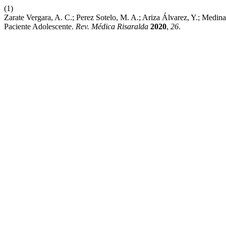
(1)
Zarate Vergara, A. C.; Perez Sotelo, M. A.; Ariza Álvarez, Y.; Medin
Paciente Adolescente.
Rev. Médica Risaralda
2020
,
26
.