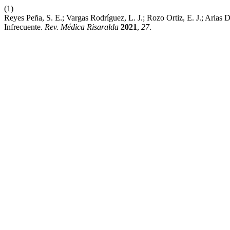
(1)
Reyes Peña, S. E.; Vargas Rodríguez, L. J.; Rozo Ortiz, E. J.; Arias
Infrecuente.
Rev. Médica Risaralda
2021
,
27
.