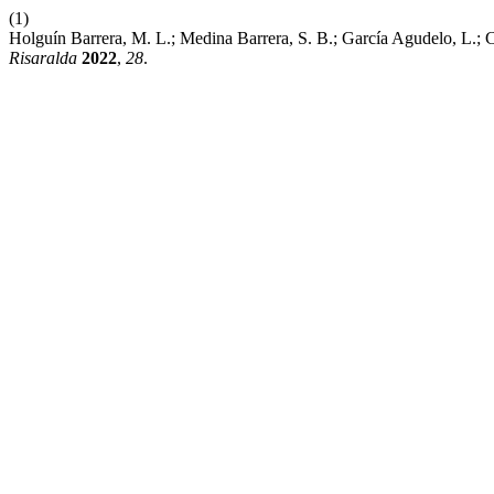
(1)
Holguín Barrera, M. L.; Medina Barrera, S. B.; García Agudelo, L.; 
Risaralda
2022
,
28
.