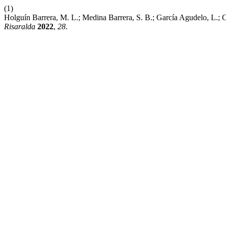
(1)
Holguín Barrera, M. L.; Medina Barrera, S. B.; García Agudelo, L.; 
Risaralda
2022
,
28
.