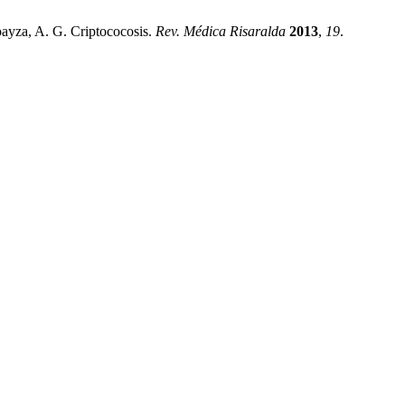
oayza, A. G. Criptococosis.
Rev. Médica Risaralda
2013
,
19
.