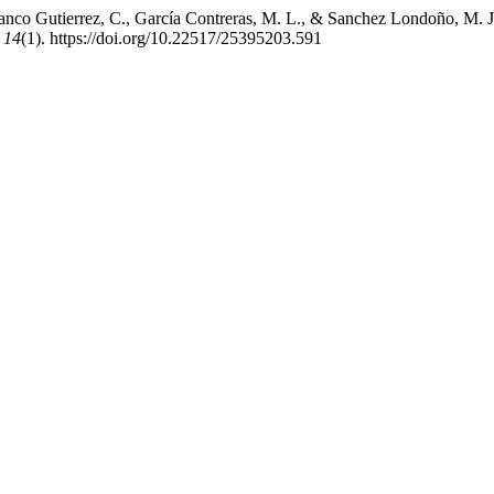
ranco Gutierrez, C., García Contreras, M. L., & Sanchez Londoño, M. J
,
14
(1). https://doi.org/10.22517/25395203.591