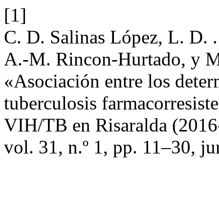
[1]
C. D. Salinas López, L. D. 
A.-M. Rincon-Hurtado, y M.
«Asociación entre los determ
tuberculosis farmacorresist
VIH/TB en Risaralda (201
vol. 31, n.º 1, pp. 11–30, j