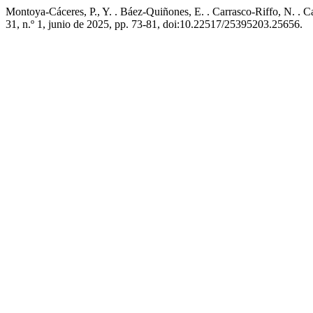
Montoya-Cáceres, P., Y. . Báez-Quiñones, E. . Carrasco-Riffo, N. . C
31, n.º 1, junio de 2025, pp. 73-81, doi:10.22517/25395203.25656.