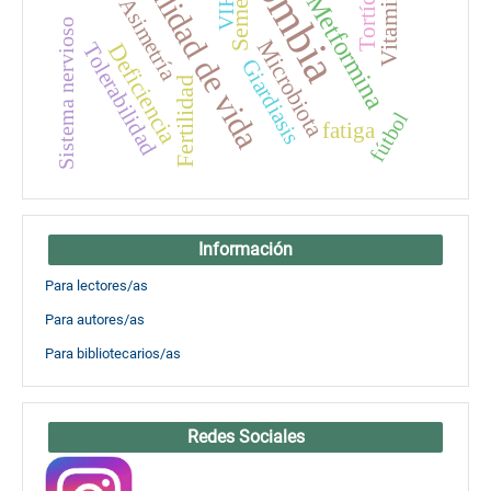
Calidad de vida
Tortícolis
Semen
Metformina
VIH
Asimetría
Sistema nervioso
Microbiota
Deficiencia
Tolerabilidad
Giardiasis
Fertilidad
fútbol
fatiga
Información
Para lectores/as
Para autores/as
Para bibliotecarios/as
Redes Sociales