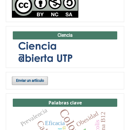
Ciencia
Enviar un artículo
Palabras clave
Colombia
Prevalencia
Obesidad
Vitamina B12
Eficacia