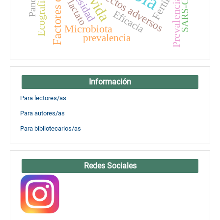
Factores de riesgo
Fertilidad
SARS-CoV-2
Obesidad
Efectos adversos
Ecografía
Prevalencia
lactato
Eficacia
Microbiota
prevalencia
Información
Para lectores/as
Para autores/as
Para bibliotecarios/as
Redes Sociales