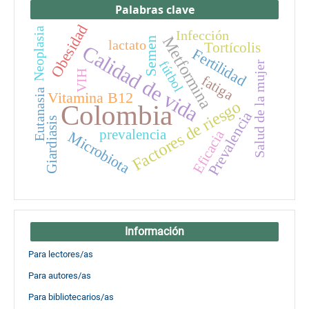
Palabras clave
Obesidad
Neoplasia
Infección
Metformina
Semen
lactato
Tortícolis
Calidad de vida
Fertilidad
fútbol
Salud de la mujer
VIH
fatiga
Eutanasia
Vitamina B12
Factores de riesgo
Colombia
Prevalencia
Giardiasis
prevalencia
Eficacia
Microbiota
Información
Para lectores/as
Para autores/as
Para bibliotecarios/as