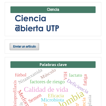
Ciencia
Enviar un artículo
Palabras clave
Nitazoxanida
Músculo
VIH
fútbol
lactato
fatiga
Deficiencia
factores de riesgo
fisioprofilaxis
Calidad de vida
Colombia
Metformina
Semen
Eficacia
Neoplasia
Microbiota