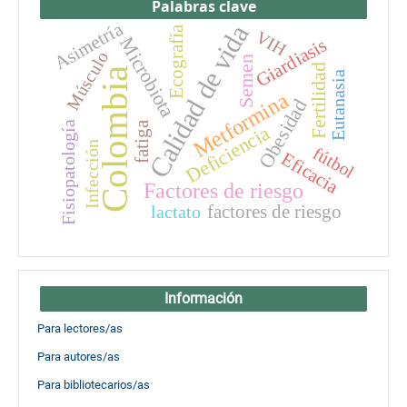
Palabras clave
Asimetría
Calidad de vida
Ecografía
VIH
Microbiota
Giardiasis
Músculo
Semen
Fertilidad
Colombia
Eutanasia
Metformina
Obesidad
fatiga
Fisiopatología
Deficiencia
Infección
fútbol
Eficacia
Factores de riesgo
factores de riesgo
lactato
Información
Para lectores/as
Para autores/as
Para bibliotecarios/as