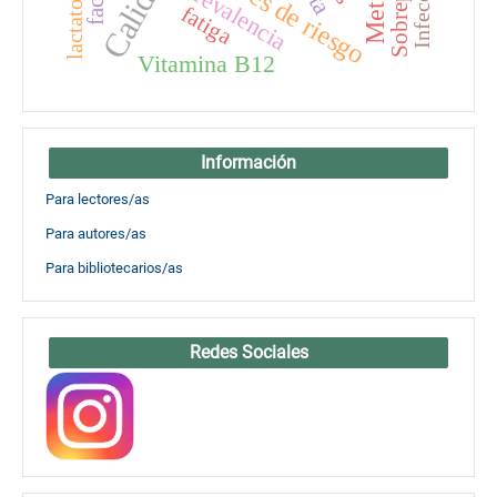
Factores de riesgo
Sobrepeso
Infección
Prevalencia
lactato
fatiga
Vitamina B12
Información
Para lectores/as
Para autores/as
Para bibliotecarios/as
Redes Sociales