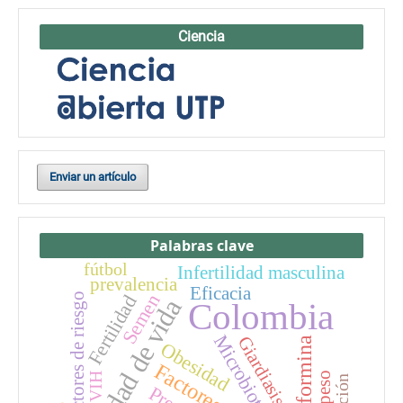
Ciencia
Enviar un artículo
Palabras clave
fútbol
Infertilidad masculina
prevalencia
Eficacia
Semen
factores de riesgo
Fertilidad
Calidad de vida
Colombia
Microbiota
Giardiasis
Metformina
Obesidad
VIH