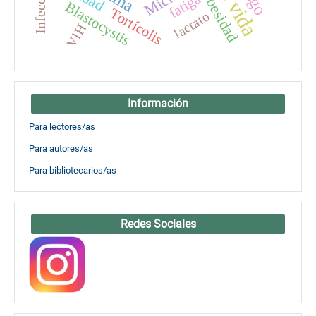
Infección
Obesidad
fatiga
Blastocystis
Tortícolis
lactato
VIH
Información
Para lectores/as
Para autores/as
Para bibliotecarios/as
Redes Sociales