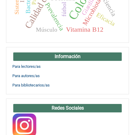
Calidad de vida
Deficiencia
Giardiasis
Microbiota
Prevalencia
fútbol
Eficacia
Vitamina B12
Músculo
Información
Para lectores/as
Para autores/as
Para bibliotecarios/as
Redes Sociales