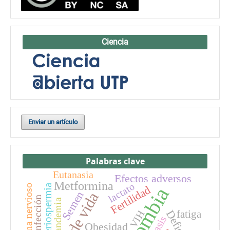
Ciencia
Enviar un artículo
Palabras clave
Eutanasia
Efectos adversos
Metformina
lactato
Bacteriospermia
Sistema nervioso
Fertilidad
Colombia
Semen
Infección
Pandemia
fatiga
VIH
Obesidad