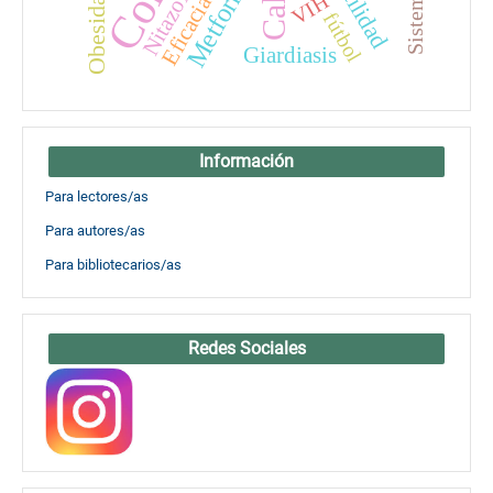
Metformina
Fertilidad
Obesidad
VIH
Eficacia
fútbol
Giardiasis
Información
Para lectores/as
Para autores/as
Para bibliotecarios/as
Redes Sociales