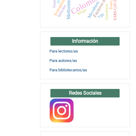
Factores de riesgo
Colombia
Tortícolis
Tolerabilidad
Metformina
Microbiota
SARS-CoV-2
Giardiasis
Infección
fatiga
VIH
Información
Para lectores/as
Para autores/as
Para bibliotecarios/as
Redes Sociales