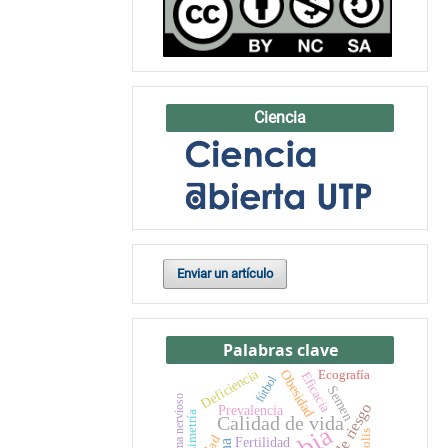
Ciencia
Enviar un artículo
Palabras clave
Deficiencia
Ecografía
Obesidad
Eficacia
fútbol
Semen
Sistema nervioso
Prevalencia
Asimetría
Calidad de vida
Fertilidad