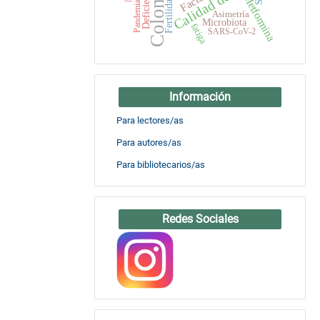
Colombia
Calidad de vida
Deficiencia
Metformina
Fertilidad
Pandemia
Asimetría
Microbiota
fatiga
SARS-CoV-2
Información
Para lectores/as
Para autores/as
Para bibliotecarios/as
Redes Sociales