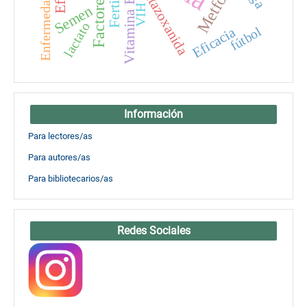
Vitamina B12
Nitazoxanida
Semen
VIH
lactato
Eficacia
fútbol
Información
Para lectores/as
Para autores/as
Para bibliotecarios/as
Redes Sociales