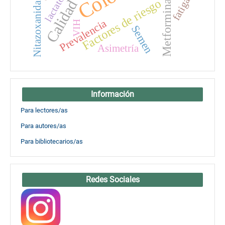
Calidad de vida
lactato
fatiga
Factores de riesgo
Metformina
Nitazoxanida
Prevalencia
VIH
Semen
Asimetría
Información
Para lectores/as
Para autores/as
Para bibliotecarios/as
Redes Sociales