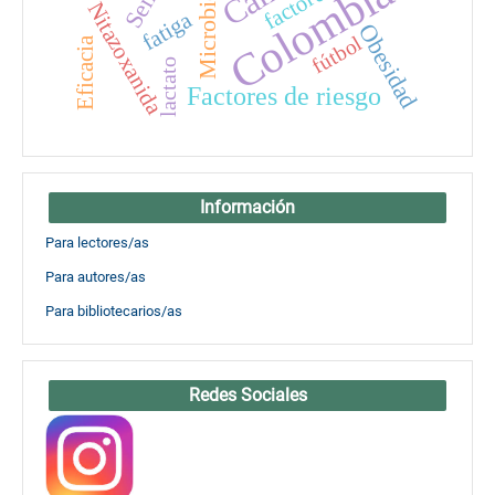
Colombia
Microbiota
Nitazoxanida
fatiga
Obesidad
fútbol
Eficacia
lactato
Factores de riesgo
Información
Para lectores/as
Para autores/as
Para bibliotecarios/as
Redes Sociales