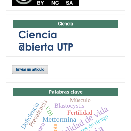
Ciencia
Enviar un artículo
Palabras clave
Músculo
Prevalencia
Deficiencia
Blastocystis
Calidad de vida
VIH
Fertilidad
factores de riesgo
Metformina
Semen