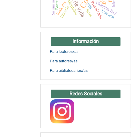
Sistema nervioso
Metformina
Infección
fatiga
Vitamina B12
Prevalencia
Tortícolis
VIH
Eficacia
fútbol
Eutanasia
Información
Para lectores/as
Para autores/as
Para bibliotecarios/as
Redes Sociales