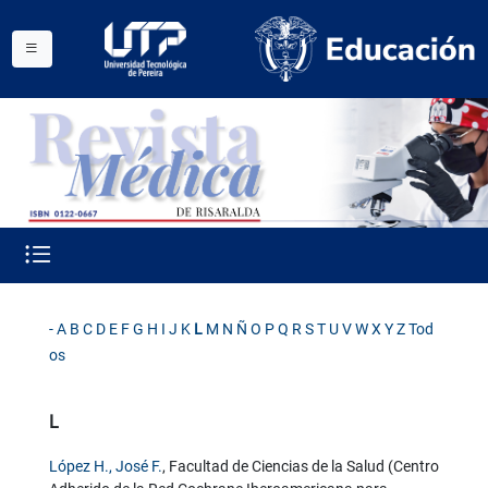
-
A
B
C
D
E
F
G
H
I
J
K
L
M
N
Ñ
O
P
Q
R
S
T
U
V
W
X
Y
Z
Tod
os
L
López H., José F.
, Facultad de Ciencias de la Salud (Centro