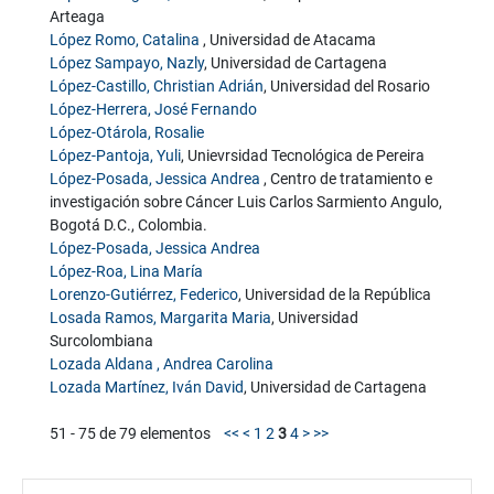
Arteaga
López Romo, Catalina
, Universidad de Atacama
López Sampayo, Nazly
, Universidad de Cartagena
López-Castillo, Christian Adrián
, Universidad del Rosario
López-Herrera, José Fernando
López-Otárola, Rosalie
López-Pantoja, Yuli
, Unievrsidad Tecnológica de Pereira
López-Posada, Jessica Andrea
, Centro de tratamiento e
investigación sobre Cáncer Luis Carlos Sarmiento Angulo,
Bogotá D.C., Colombia.
López-Posada, Jessica Andrea
López-Roa, Lina María
Lorenzo-Gutiérrez, Federico
, Universidad de la República
Losada Ramos, Margarita Maria
, Universidad
Surcolombiana
Lozada Aldana , Andrea Carolina
Lozada Martínez, Iván David
, Universidad de Cartagena
51 - 75 de 79 elementos
<<
<
1
2
3
4
>
>>