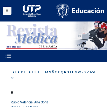
-
A
B
C
D
E
F
G
H
I
J
K
L
M
N
Ñ
O
P
Q
R
S
T
U
V
W
X
Y
Z
Tod
os
R
Rubio Valencia, Ana Sofía