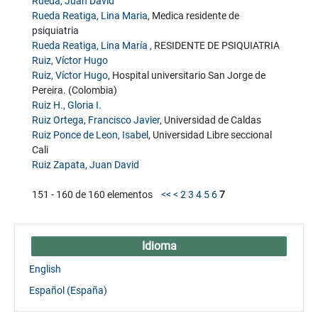
Rueda, Juan David
Rueda Reatiga, Lina Maria
, Medica residente de
psiquiatria
Rueda Reatiga, Lina María
, RESIDENTE DE PSIQUIATRIA
Ruiz, Víctor Hugo
Ruiz, Víctor Hugo
, Hospital universitario San Jorge de
Pereira. (Colombia)
Ruiz H., Gloria I.
Ruiz Ortega, Francisco Javier
, Universidad de Caldas
Ruiz Ponce de Leon, Isabel
, Universidad Libre seccional
Cali
Ruiz Zapata, Juan David
151 - 160 de 160 elementos
<<
<
2
3
4
5
6
7
Idioma
English
Español (España)