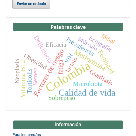
Enviar un artículo
Palabras clave
fútbol
Deficiencia
Ecografía
Prevalencia
Músculo
Eficacia
Factores de riesgo
Metformina
Fertilidad
Obesidad
VIH
lactato
Colombia
Neoplasia
fatiga
Vitamina B12
Semen
Giardiasis
Tortícolis
Microbiota
Calidad de vida
Sobrepeso
Información
Para lectores/as