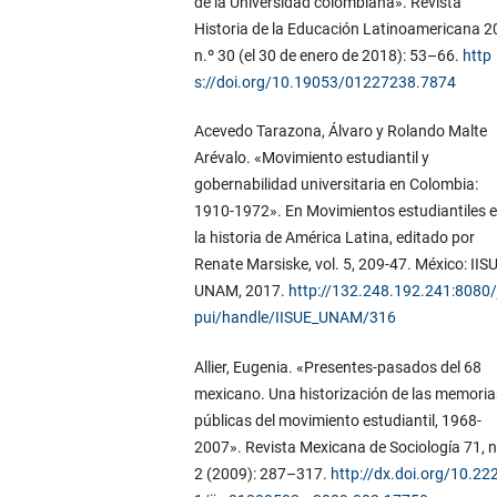
de la Universidad colombiana». Revista
Historia de la Educación Latinoamericana 2
n.º 30 (el 30 de enero de 2018): 53–66.
http
s://doi.org/10.19053/01227238.7874
Acevedo Tarazona, Álvaro y Rolando Malte
Arévalo. «Movimiento estudiantil y
gobernabilidad universitaria en Colombia:
1910-1972». En Movimientos estudiantiles 
la historia de América Latina, editado por
Renate Marsiske, vol. 5, 209-47. México: IIS
UNAM, 2017.
http://132.248.192.241:8080/
pui/handle/IISUE_UNAM/316
Allier, Eugenia. «Presentes-pasados del 68
mexicano. Una historización de las memoria
públicas del movimiento estudiantil, 1968-
2007». Revista Mexicana de Sociología 71, n
2 (2009): 287–317.
http://dx.doi.org/10.22