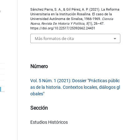
Sánchez Parra, S. A., & Gil Pérez, A. P. (2021). La Reforma
e
Universitaria en la Institución Rosalina. El caso de la
Universidad Autónoma de Sinaloa, 1966-1969.
Ciencia
Nueva, Revista De Historia Y Política
,
5
(1), 26–47.
https://doi.org/10.22517/25392662.24431
Más formatos de cita
Número
Vol. 5 Núm. 1 (2021): Dossier "Prácticas públic
as de la historia. Contextos locales, diálogos gl
obales"
Sección
Estudios Históricos