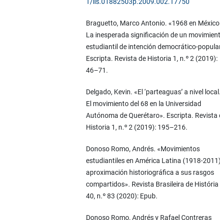
1/iis.01882503p.2009.002.17750
Braguetto, Marco Antonio. «1968 en México
La inesperada significación de un movimien
estudiantil de intención democrático-popula
Escripta. Revista de Historia 1, n.º 2 (2019):
46–71.
Delgado, Kevin. «El ‘parteaguas’ a nivel local
El movimiento del 68 en la Universidad
Autónoma de Querétaro». Escripta. Revista 
Historia 1, n.º 2 (2019): 195–216.
Donoso Romo, Andrés. «Movimientos
estudiantiles en América Latina (1918-2011)
aproximación historiográfica a sus rasgos
compartidos». Revista Brasileira de História
40, n.º 83 (2020): Epub.
Donoso Romo, Andrés y Rafael Contreras