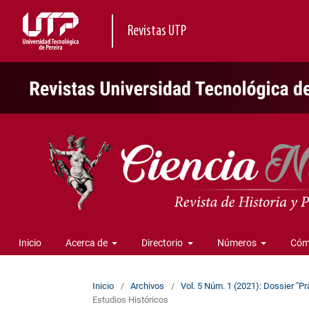
Revistas UTP
Inicio
Acerca de
Directorio
Números
Cóm
Inicio
/
Archivos
/
Vol. 5 Núm. 1 (2021): Dossier "Pr
Estudios Históricos