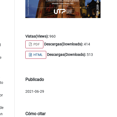
Vistas(Views):
960
Descargas(Downloads):
414
PDF
l
Descargas(Downloads):
513
HTML
e
,
Publicado
to
2021-06-29
or
 de
Cómo citar
an