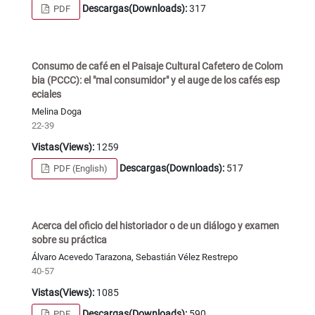
Descargas(Downloads):
317
PDF
Consumo de café en el Paisaje Cultural Cafetero de Colom
bia (PCCC): el "mal consumidor" y el auge de los cafés esp
eciales
Melina Doga
22-39
Vistas(Views):
1259
Descargas(Downloads):
517
PDF (English)
Acerca del oficio del historiador o de un diálogo y examen
sobre su práctica
Álvaro Acevedo Tarazona, Sebastián Vélez Restrepo
40-57
Vistas(Views):
1085
Descargas(Downloads):
590
PDF