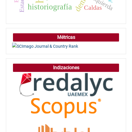
izquierda
historiografía
Caldas
Métricas
Indizaciones