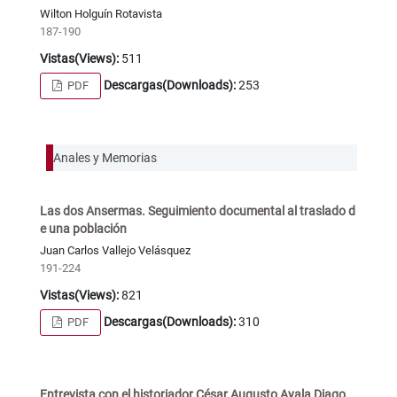
Wilton Holguín Rotavista
187-190
Vistas(Views):
511
Descargas(Downloads):
253
PDF
Anales y Memorias
Las dos Ansermas. Seguimiento documental al traslado d
e una población
Juan Carlos Vallejo Velásquez
191-224
Vistas(Views):
821
Descargas(Downloads):
310
PDF
Entrevista con el historiador César Augusto Ayala Diago