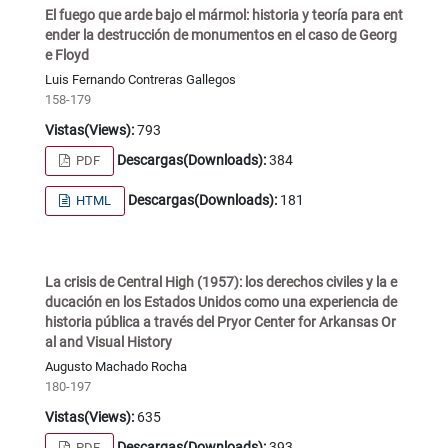
El fuego que arde bajo el mármol: historia y teoría para ent
ender la destrucción de monumentos en el caso de Georg
e Floyd
Luis Fernando Contreras Gallegos
158-179
Vistas(Views):
793
Descargas(Downloads):
384
PDF
Descargas(Downloads):
181
HTML
La crisis de Central High (1957): los derechos civiles y la e
ducación en los Estados Unidos como una experiencia de
historia pública a través del Pryor Center for Arkansas Or
al and Visual History
Augusto Machado Rocha
180-197
Vistas(Views):
635
Descargas(Downloads):
393
PDF