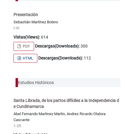
Presentación
Sebastián Martínez Botero
I-VI
Vistas(Views):
614
Descargas(Downloads):
300
PDF
Descargas(Downloads):
112
HTML
Estudios Históricos
Santa Librada, de los partos difíciles a la Independencia d
e Cundinamarca
Abel Fernando Martinez Martin, Andres Ricardo Otalora
Cascante
1-25