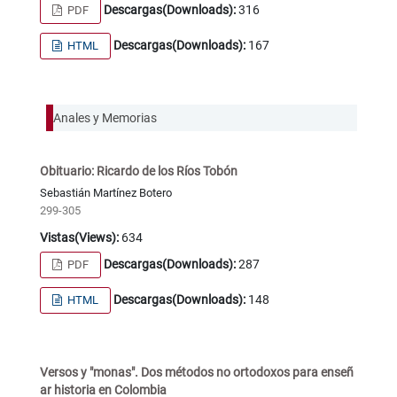
Descargas(Downloads):
316
PDF
Descargas(Downloads):
167
HTML
Anales y Memorias
Obituario: Ricardo de los Ríos Tobón
Sebastián Martínez Botero
299-305
Vistas(Views):
634
Descargas(Downloads):
287
PDF
Descargas(Downloads):
148
HTML
Versos y "monas". Dos métodos no ortodoxos para enseñ
ar historia en Colombia