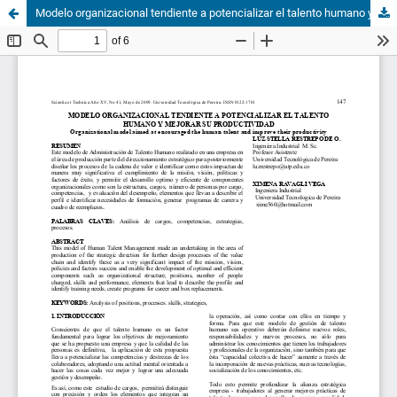
Modelo organizacional tendiente a potencializar el talento humano y mejorar su productividad