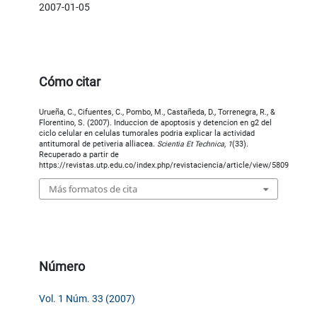
2007-01-05
Cómo citar
Urueña, C., Cifuentes, C., Pombo, M., Castañeda, D., Torrenegra, R., &
Florentino, S. (2007). Induccion de apoptosis y detencion en g2 del
ciclo celular en celulas tumorales podria explicar la actividad
antitumoral de petiveria alliacea.
Scientia Et Technica
,
1
(33).
Recuperado a partir de
https://revistas.utp.edu.co/index.php/revistaciencia/article/view/5809
Más formatos de cita
Número
Vol. 1 Núm. 33 (2007)