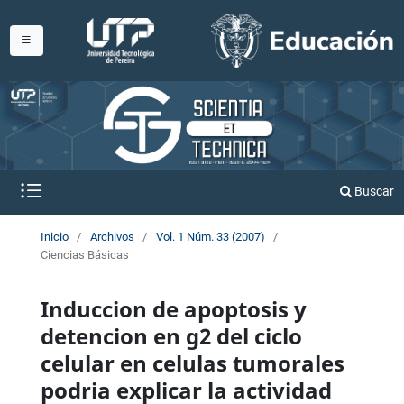
Buscar
Inicio
/
Archivos
/
Vol. 1 Núm. 33 (2007)
/
Ciencias Básicas
Induccion de apoptosis y
detencion en g2 del ciclo
celular en celulas tumorales
podria explicar la actividad