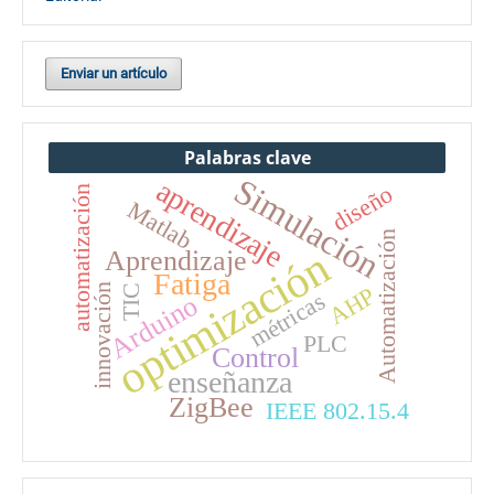
Enviar un artículo
Palabras clave
Simulación
aprendizaje
diseño
automatización
Matlab
Automatización
optimización
Aprendizaje
Fatiga
innovación
TIC
AHP
métricas
Arduino
PLC
Control
enseñanza
ZigBee
IEEE 802.15.4