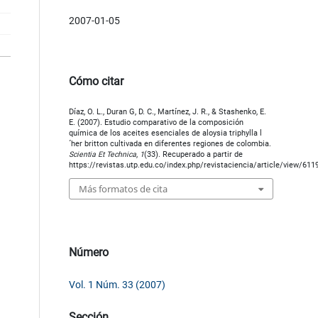
2007-01-05
Cómo citar
Díaz, O. L., Duran G, D. C., Martínez, J. R., & Stashenko, E.
E. (2007). Estudio comparativo de la composición
química de los aceites esenciales de aloysia triphylla l
´her britton cultivada en diferentes regiones de colombia.
Scientia Et Technica
,
1
(33). Recuperado a partir de
https://revistas.utp.edu.co/index.php/revistaciencia/article/view/611
Más formatos de cita
Número
Vol. 1 Núm. 33 (2007)
Sección