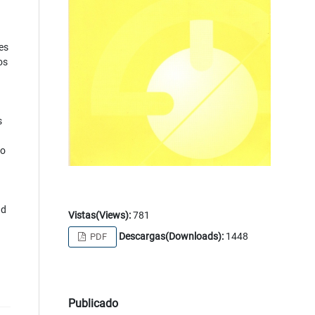
nes
os
s
vo
ad
Vistas(Views):
781
Descargas(Downloads):
1448
PDF
Publicado