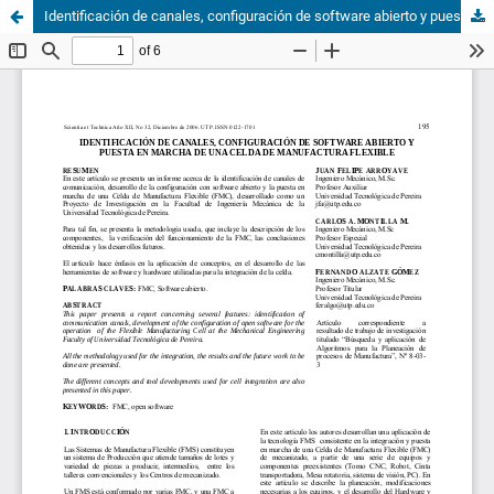
Identificación de canales, configuración de software abierto y puesta en marcha de una celda de manufactura flexible