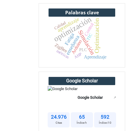
Palabras clave
optimización
aprendizaje
Optimización
Calidad
Control
Simulación
Fatiga
TIC
enseñanza
Arduino
ZigBee
PLC
métricas
AHP
Aprendizaje
1
Google Scholar
Google Scholar
↗
24.976
65
592
Citas
Índice h
Índice i10