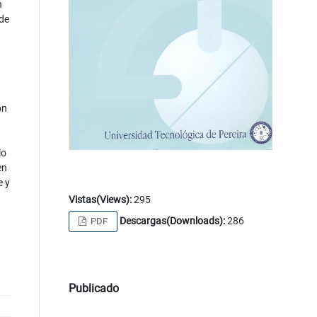
n
 de
ón
lo
en
e y
a
Vistas(Views):
295
Descargas(Downloads):
286
PDF
Publicado