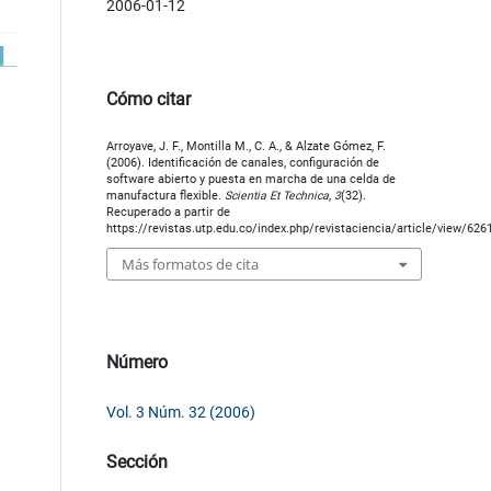
2006-01-12
Cómo citar
Arroyave, J. F., Montilla M., C. A., & Alzate Gómez, F.
(2006). Identificación de canales, configuración de
software abierto y puesta en marcha de una celda de
manufactura flexible.
Scientia Et Technica
,
3
(32).
Recuperado a partir de
https://revistas.utp.edu.co/index.php/revistaciencia/article/view/626
Más formatos de cita
Número
Vol. 3 Núm. 32 (2006)
Sección