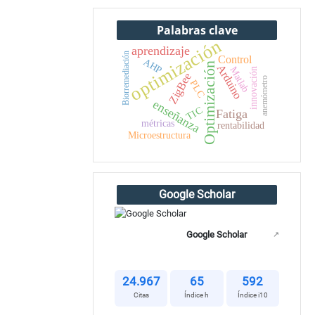
Palabras clave
optimización
aprendizaje
Biorremediación
Control
AHP
Optimización
Arduino
Matlab
innovación
ZigBee
anemómetro
PLC
enseñanza
TIC
Fatiga
métricas
rentabilidad
Microestructura
Google Scholar
Google Scholar
↗
24.967
65
592
Citas
Índice h
Índice i10