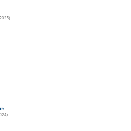
(2025)
re
2024)