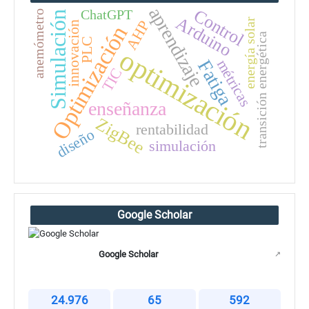
aprendizaje
Control
ChatGPT
anemómetro
Simulación
Arduino
energía solar
AHP
innovación
Optimización
transición energética
PLC
optimización
Fatiga
métricas
TIC
enseñanza
ZigBee
rentabilidad
diseño
simulación
Google Scholar
Google Scholar
↗
24.976
65
592