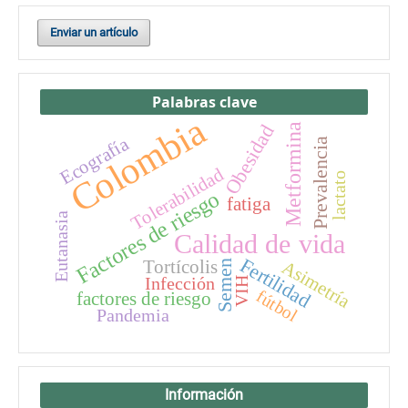
Enviar un artículo
Palabras clave
Colombia
Obesidad
Metformina
Ecografía
Prevalencia
Tolerabilidad
lactato
Factores de riesgo
fatiga
Eutanasia
Calidad de vida
Fertilidad
Tortícolis
Asimetría
Semen
Infección
VIH
fútbol
factores de riesgo
Pandemia
Información