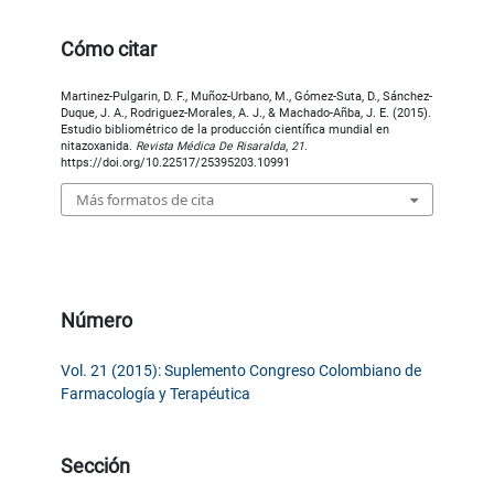
Cómo citar
Martinez-Pulgarin, D. F., Muñoz-Urbano, M., Gómez-Suta, D., Sánchez-
Duque, J. A., Rodriguez-Morales, A. J., & Machado-Añba, J. E. (2015).
Estudio bibliométrico de la producción científica mundial en
nitazoxanida.
Revista Médica De Risaralda
,
21
.
https://doi.org/10.22517/25395203.10991
Más formatos de cita
Número
Vol. 21 (2015): Suplemento Congreso Colombiano de
Farmacología y Terapéutica
Sección