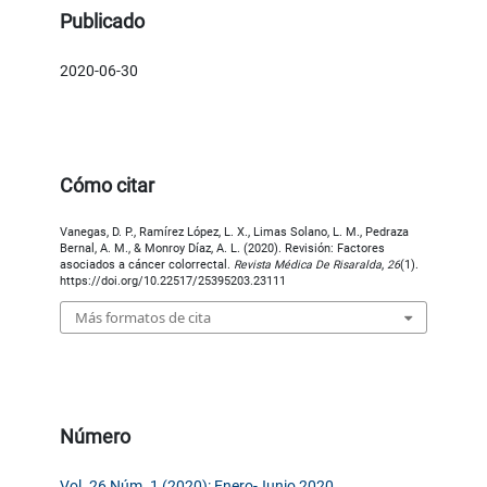
Publicado
2020-06-30
Cómo citar
Vanegas, D. P., Ramírez López, L. X., Limas Solano, L. M., Pedraza
Bernal, A. M., & Monroy Díaz, A. L. (2020). Revisión: Factores
asociados a cáncer colorrectal.
Revista Médica De Risaralda
,
26
(1).
https://doi.org/10.22517/25395203.23111
Más formatos de cita
Número
Vol. 26 Núm. 1 (2020): Enero-Junio 2020