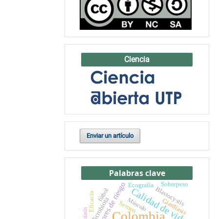
Ciencia
Enviar un artículo
Palabras clave
Sobrepeso
Factores de riesgo
Ecografía
Blastocystis
Calidad de vida
fútbol
Eficacia
Microbiota
Músculo
Giardiasis
Semen
Colombia