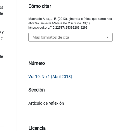
Cómo citar
os
de
Machado-Alba, J. E. (2013). ¿Inercia clínica, que tanto nos
afecta?.
Revista Médica De Risaralda
,
19
(1).
https://doi.org/10.22517/25395203.8293
n y
Más formatos de cita
de
de
Número
Vol 19, No 1 (Abril 2013)
Sección
Artículo de reflexión
Licencia