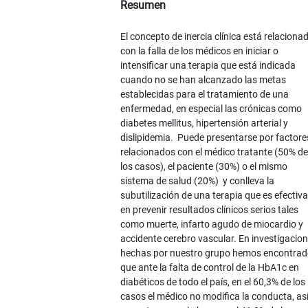
Resumen
El concepto de inercia clínica está relaciona
con la falla de los médicos en iniciar o
intensificar una terapia que está indicada
cuando no se han alcanzado las metas
establecidas para el tratamiento de una
enfermedad, en especial las crónicas como
diabetes mellitus, hipertensión arterial y
dislipidemia. Puede presentarse por factore
relacionados con el médico tratante (50% de
los casos), el paciente (30%) o el mismo
sistema de salud (20%) y conlleva la
subutilización de una terapia que es efectiva
en prevenir resultados clínicos serios tales
como muerte, infarto agudo de miocardio y
accidente cerebro vascular. En investigacio
hechas por nuestro grupo hemos encontra
que ante la falta de control de la HbA1c en
diabéticos de todo el país, en el 60,3% de los
casos el médico no modifica la conducta, as