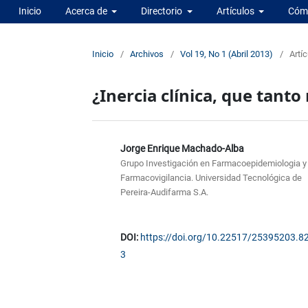
Inicio
Acerca de
Directorio
Artículos
Cómo
Inicio
/
Archivos
/
Vol 19, No 1 (Abril 2013)
/
Artíc
¿Inercia clínica, que tanto
Jorge Enrique Machado-Alba
Grupo Investigación en Farmacoepidemiologia y
Farmacovigilancia. Universidad Tecnológica de
Pereira-Audifarma S.A.
DOI:
https://doi.org/10.22517/25395203.8
3