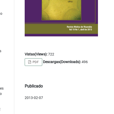
do
s
Vistas(Views):
722
Descargas(Downloads):
496
PDF
Publicado
nes
do
2013-02-07
í