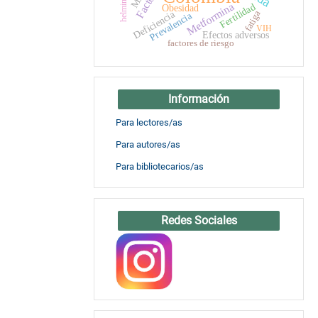
helmintíasis
Metformina
Fertilidad
Obesidad
Deficiencia
fatiga
Prevalencia
VIH
Efectos adversos
factores de riesgo
Información
Para lectores/as
Para autores/as
Para bibliotecarios/as
Redes Sociales