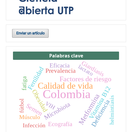
Enviar un artículo
Palabras clave
Giardiasis
Eficacia
lactato
Fertilidad
Prevalencia
Factores de riesgo
fatiga
Calidad de vida
Vitamina B12
Colombia
Obesidad
Metformina
helmintíasis
Deficiencia
fútbol
VIH
Microbiota
Semen
Músculo
Ecografía
Infección