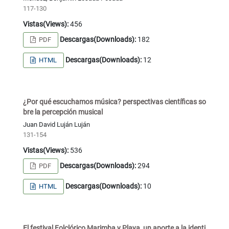
117-130
Vistas(Views):
456
Descargas(Downloads):
182
PDF
Descargas(Downloads):
12
HTML
¿Por qué escuchamos música? perspectivas científicas so
bre la percepción musical
Juan David Luján Luján
131-154
Vistas(Views):
536
Descargas(Downloads):
294
PDF
Descargas(Downloads):
10
HTML
El festival Folclórico Marimba y Playa, un aporte a la identi