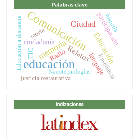
Palabras clave
Comunicación
participación
historia
Educación a distancia
Ciudad
teoría
Educación
memoria
ciudadanía
Relatos
Radio
TIC
lenguaje
Enseñanza
educación
Nanotecnologías
justicia restaurativa
Indizaciones