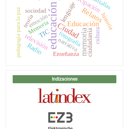
participación
pantallas
lenguaje
educación
Relatos
pedagogía para la paz
sociedad
historia
emoción
teoría
Memoria
Educación
Ciudad
cultura
TIC
memoria
ciudadanía
fotografía
televisión
narrativa
Radio
Enseñanza
Indizaciones