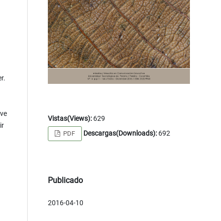
r.
ive
Vistas(Views):
629
ir
Descargas(Downloads):
692
PDF
Publicado
2016-04-10