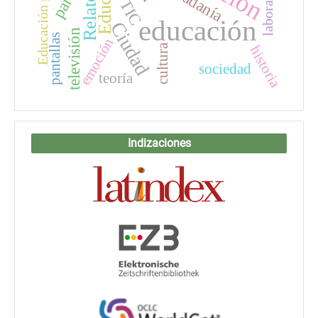
Educación para la paz
Relatos
TIC
educación
Ciudad
televisión
pantallas
emoción
cultura
historia
sociedad
teoría
Indizaciones